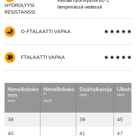
Kestää hydrolyysiä 60°C
HYDROLYYSI
lämpimässä vedessä
RESISTANSSI
O-FTALAATTI VAPAA
FTALAATTI VAPAA
Nimelliskoko
Nimelliskoko
Sisähalkaisija
Ulkohalk
mm
"
mm
mm
mm
inch
38
39
45
40
41
47