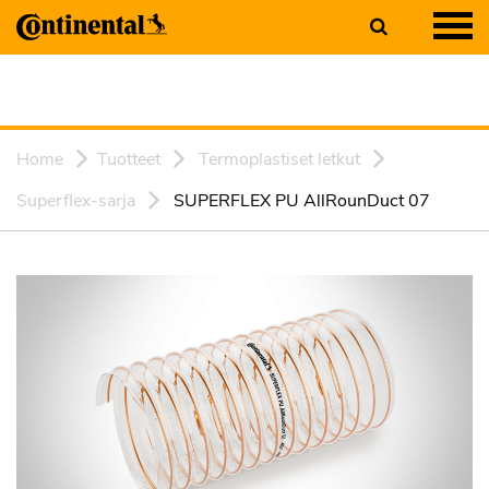
Home
Tuotteet
Termoplastiset letkut
Superflex-sarja
SUPERFLEX PU AllRounDuct 07