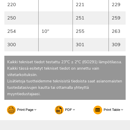
220
221
229
250
251
259
254
10"
255
263
300
301
309
Kaikki tekniset tiedot testattu 23°C ± 2°C (ISO291) lämpötilassa.
Kaikki tässä esitetyt tekniset tiedot on annettu vain
viitetarkoituksiin.
Lisätietoja tuotteidemme teknisistä tiedoista saat asianomaisten
tuotedatasivujen kautta tai ottamalla yhteyttä
myyntiedustajaasi.
Print Page
PDF
Print Table