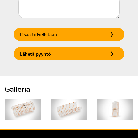
Lisää toivelistaan
Lähetä pyyntö
Galleria