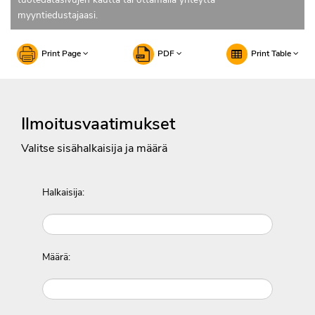
myyntiedustajaasi.
Print Page
PDF
Print Table
Ilmoitusvaatimukset
Valitse sisähalkaisija ja määrä
Halkaisija:
Määrä: