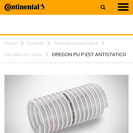
Home
Tuotteet
Termoplastiset letkut
Spiraled Air-sarja
OREGON PU P EST ANTISTATICO