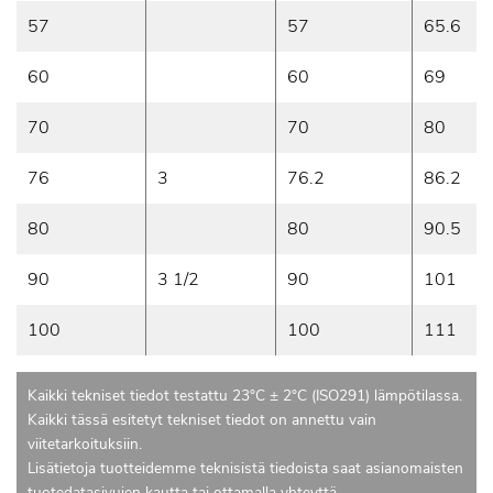
57
57
65.6
60
60
69
70
70
80
76
3
76.2
86.2
80
80
90.5
90
3 1/2
90
101
100
100
111
Kaikki tekniset tiedot testattu 23°C ± 2°C (ISO291) lämpötilassa.
Kaikki tässä esitetyt tekniset tiedot on annettu vain
viitetarkoituksiin.
Lisätietoja tuotteidemme teknisistä tiedoista saat asianomaisten
tuotedatasivujen kautta tai ottamalla yhteyttä