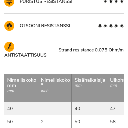
PURISTUS RESISTANSSI
OTSOONI RESISTANSSI
Strand resistance 0.075 Ohm/m
ANTISTAATTISUUS
Nimelliskoko
Nimelliskoko
Sisähalkaisija
Ulkohalk
mm
"
mm
mm
mm
inch
40
40
47
50
2
50
58