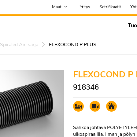
Maat
Yritys
Setrifikaatit
Yht
Tuo
Spiraled Air-sarja
FLEXOCOND P PLUS
FLEXOCOND P 
918346
Sähköä johtava POLYETYLEENI
ulkospiraalilla. Ilman ja pöl