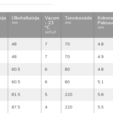
sija
Ulkohalkaisija
Vacum
Taivutussäde
Kokona
- 23
Paksuu
mm
mm
°C
mm
m/H
O
2
48
7
70
4.8
48
7
70
4.9
60.5
6
80
4.8
60.5
6
80
5.1
81.5
5
220
5.8
87.5
4
220
5.5