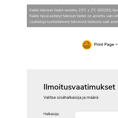
Kaikki tekniset tiedot testattu 23°C ± 2°C (ISO291) läm
Kaikki tässä esitetyt tekniset tiedot on annettu vain vii
Lisätietoja tuotteidemme teknisistä tiedoista saat asi
Print Page
Ilmoitusvaatimukset
Valitse sisähalkaisija ja määrä
Halkaisija: