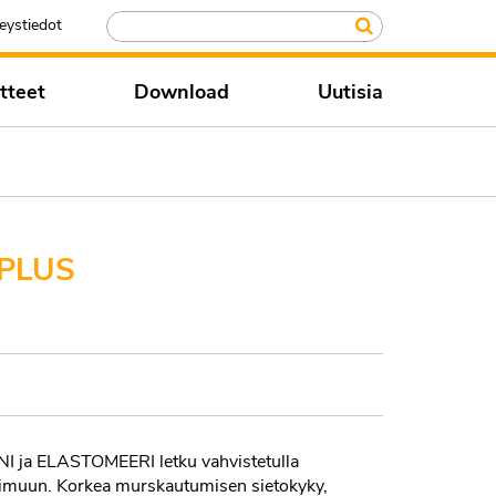
eystiedot
tteet
Download
Uutisia
PLUS
 ja ELASTOMEERI letku vahvistetulla
yn imuun. Korkea murskautumisen sietokyky,