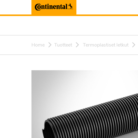
Home
Tuotteet
Termoplastiset letkut