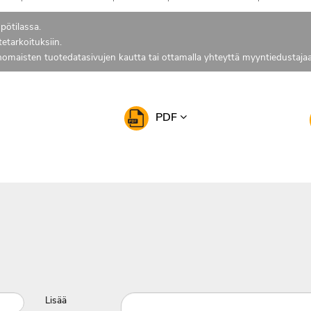
pötilassa.
tetarkoituksiin.
anomaisten tuotedatasivujen kautta tai ottamalla yhteyttä myyntiedustajaa
PDF
Lisää