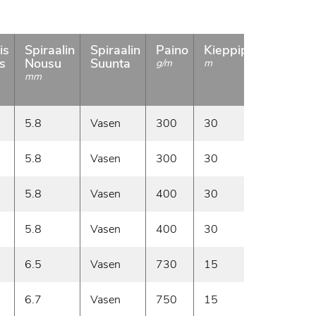
is
Spiraalin
Spiraalin
Paino
Kieppipituus
Saa
s
Nousu
Suunta
g/m
m
mm
5.8
Vasen
300
30
Vara
5.8
Vasen
300
30
Tila
5.8
Vasen
400
30
Vara
5.8
Vasen
400
30
Tila
6.5
Vasen
730
15
Tila
6.7
Vasen
750
15
Tila