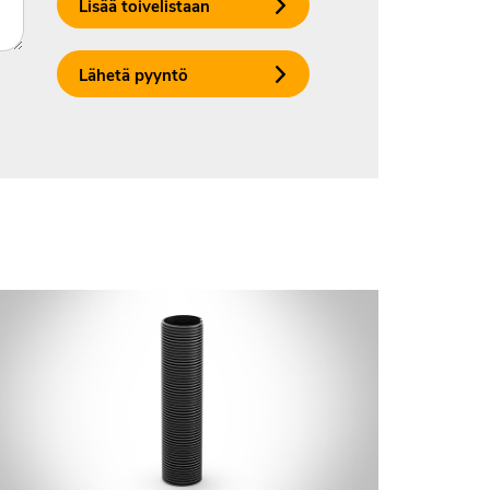
Lisää toivelistaan
Lähetä pyyntö