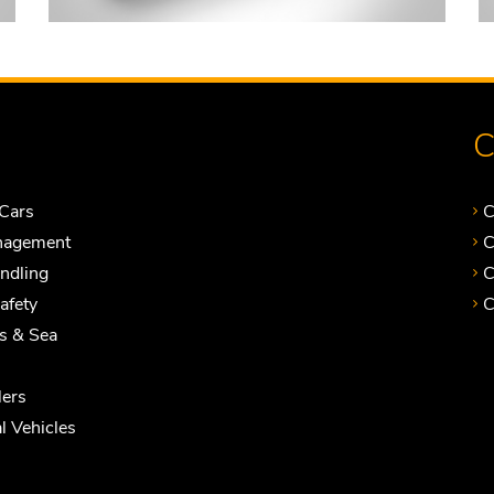
C
Cars
C
nagement
C
andling
C
Safety
C
ts & Sea
ers
 Vehicles