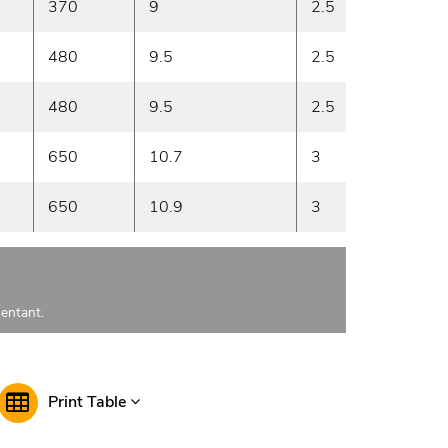
370
9
2.5
15
480
9.5
2.5
15.5
480
9.5
2.5
15.5
650
10.7
3
22
650
10.9
3
17.5
sentant.
Print Table