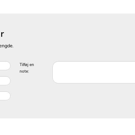
r
ængde.
Tilføj en
note: