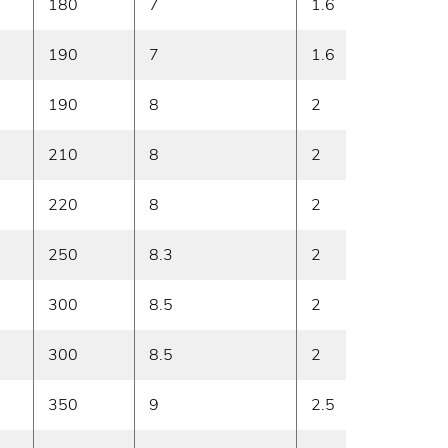
180
7
1.6
11
190
7
1.6
11
190
8
2
13.5
210
8
2
13.5
220
8
2
14
250
8.3
2
14
300
8.5
2
14.5
300
8.5
2
14.5
350
9
2.5
15