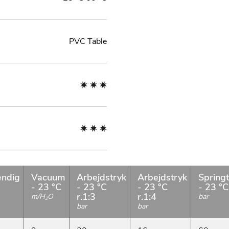
PVC Table
ndig
Vacuum
Arbejdstryk
Arbejdstryk
Spring
- 23 °C
- 23 °C
- 23 °C
- 23 °C
r.1:3
r.1:4
m/H
O
bar
2
bar
bar