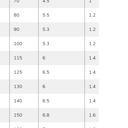
70
4.5
1
8.5
80
5.5
1.2
9
90
5.3
1.2
9.5
100
5.3
1.2
9.5
115
6
1.4
10
125
6.5
1.4
10.5
130
6
1.4
11
140
6.5
1.4
11
150
6.8
1.6
11