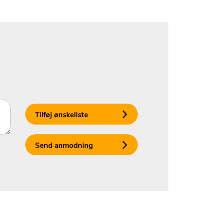
Tilføj ønskeliste
Send anmodning