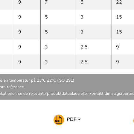
9
7
5
22
9
5
3
15
9
5
3
15
9
3
2.5
9
9
3
2.5
9
ed en temperatur på 23°C ±2°C (ISO 291)
som reference.
ikationer, se de relevante produktdatablade eller kontakt din salgsrepræ
PDF