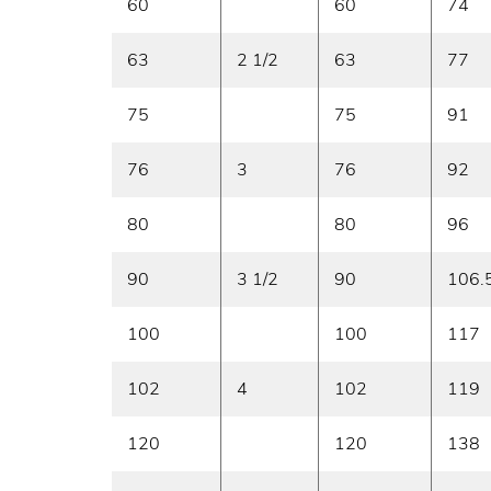
60
60
74
63
2 1/2
63
77
75
75
91
76
3
76
92
80
80
96
90
3 1/2
90
106.
100
100
117
102
4
102
119
120
120
138