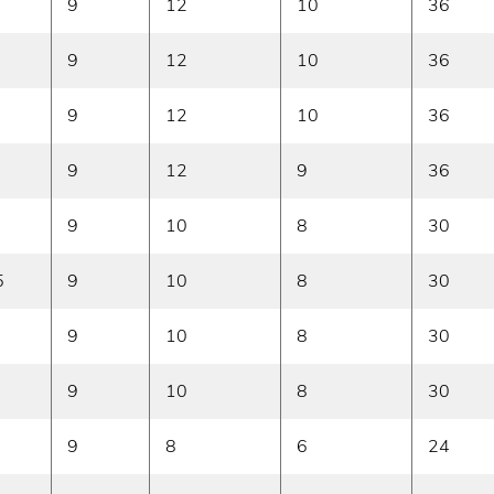
9
12
10
36
9
12
10
36
9
12
10
36
9
12
9
36
9
10
8
30
5
9
10
8
30
9
10
8
30
9
10
8
30
9
8
6
24