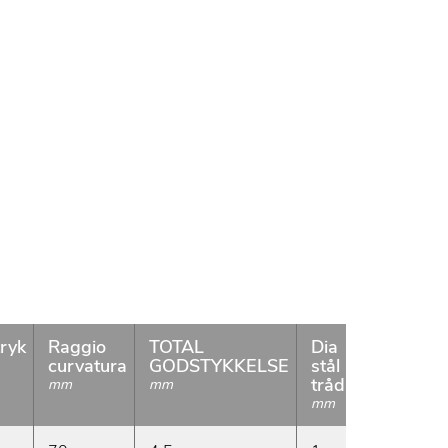
tryk
Raggio
TOTAL
Dia
SPIRAL
curvatura
GODSTYKKELSE
stål
STIGNIN
tråd
mm
mm
mm
mm