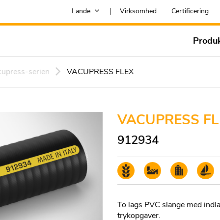
Lande
Virksomhed
Certificering
Produ
cupress-serien
VACUPRESS FLEX
VACUPRESS FL
912934
To lags PVC slange med indlag
trykopgaver.