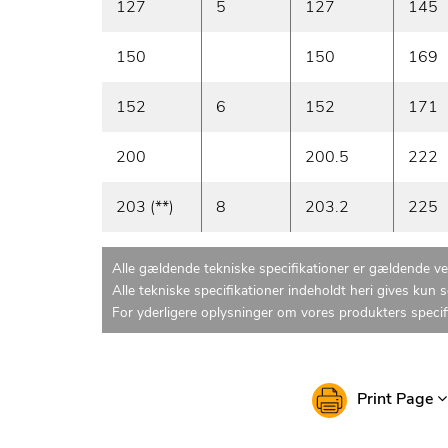
127
5
127
145
150
150
169
152
6
152
171
200
200.5
222
203 (**)
8
203.2
225
Alle gældende tekniske specifikationer er gældende v
Alle tekniske specifikationer indeholdt heri gives kun 
For yderligere oplysninger om vores produkters specif
Print Page