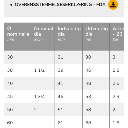
OVERENSSTEMMELSESERKLÆRING - FDA
Ø
Nominal
Indvendig
Udvendig
Arbejd
nominelle
dia
dia
dia
- 23 °
mm
inch
mm
mm
bar
30
31
38
3
38
1 1/2
39
46
2.8
40
41
48
2.6
45
1 3/4
46
53
2.3
50
2
51
58
2
60
61
68
1.8