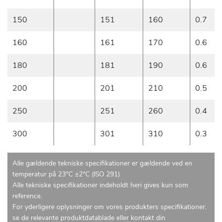
150
151
160
0.7
160
161
170
0.6
180
181
190
0.6
200
201
210
0.5
250
251
260
0.4
300
301
310
0.3
Alle gældende tekniske specifikationer er gældende ved en
temperatur på 23°C ±2°C (ISO 291)
Alle tekniske specifikationer indeholdt heri gives kun som
reference.
For yderligere oplysninger om vores produkters specifikationer,
se de relevante produktdatablade eller kontakt din