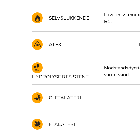
I overensstemm
SELVSLUKKENDE
B1.
ATEX
Modstandsdygtig
varmt vand
HYDROLYSE RESISTENT
O-FTALATFRI
FTALATFRI