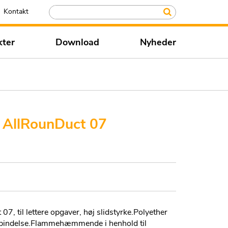
Kontakt
kter
Download
Nyheder
AllRounDuct 07
 til lettere opgaver, høj slidstyrke.Polyether
orbindelse.Flammehæmmende i henhold til