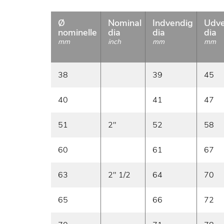
Ø
Nominal
Indvendig
Udve
nominelle
dia
dia
dia
mm
inch
mm
mm
38
39
45
40
41
47
51
2"
52
58
60
61
67
63
2" 1/2
64
70
65
66
72