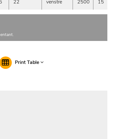
5
22
venstre
2500
15
Prod
sentant.
Print Table