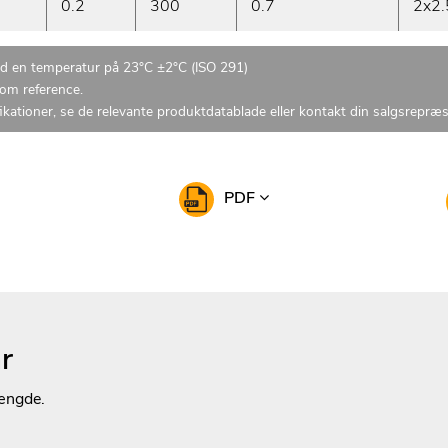
0.2
300
0.7
2x2.
ed en temperatur på 23°C ±2°C (ISO 291)
som reference.
ikationer, se de relevante produktdatablade eller kontakt din salgsrepræ
PDF
r
ængde.