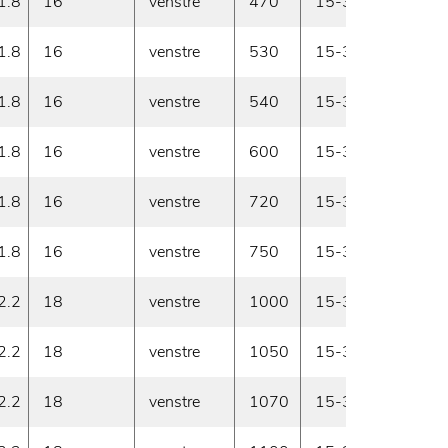
1.8
16
venstre
470
15-30
Prod
1.8
16
venstre
530
15-30
På l
1.8
16
venstre
540
15-30
På l
1.8
16
venstre
600
15-30
Prod
1.8
16
venstre
720
15-30
På l
1.8
16
venstre
750
15-30
På l
2.2
18
venstre
1000
15-30
På l
2.2
18
venstre
1050
15-30
På l
2.2
18
venstre
1070
15-30
Prod