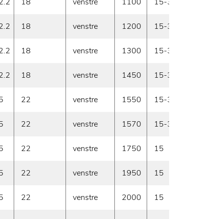
2.2
18
venstre
1100
15-30
På l
2.2
18
venstre
1200
15-30
På l
2.2
18
venstre
1300
15-30
På l
2.2
18
venstre
1450
15-30
På l
5
22
venstre
1550
15-30
Prod
5
22
venstre
1570
15-30
På l
5
22
venstre
1750
15
Prod
5
22
venstre
1950
15
Prod
5
22
venstre
2000
15
Prod