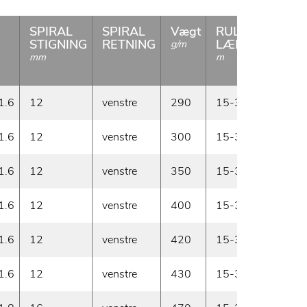
SPIRAL
SPIRAL
Vægt
RULLE
Dis
STIGNING
RETNING
LÆNGDE
g/m
mm
m
1.6
12
venstre
290
15-30
På l
1.6
12
venstre
300
15-30
På l
1.6
12
venstre
350
15-30
På l
1.6
12
venstre
400
15-30
På l
1.6
12
venstre
420
15-30
På l
1.6
12
venstre
430
15-30
Prod