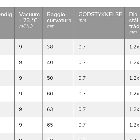
ndig
Vacuum
Raggio
GODSTYKKELSE
Dia
- 23 °C
curvatura
stål
mm
tråd
m/H
O
mm
2
mm
9
38
0.7
1.2x
9
40
0.7
1.2x
9
50
0.7
1.2x
9
60
0.7
1.2x
9
63
0.7
1.2x
9
65
0.7
1.2x