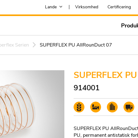
Lande
Virksomhed
Certificering
Produ
erflex Serien
SUPERFLEX PU AllRounDuct 07
SUPERFLEX PU 
914001
SUPERFLEX PU AllRounDuct 07,
PU, permanent antistatisk f