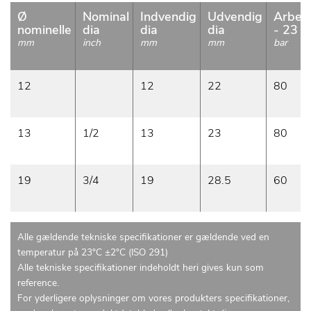
Ø
Nominal
Indvendig
Udvendig
Arbejd
nominelle
dia
dia
dia
- 23 °
mm
inch
mm
mm
bar
12
12
22
80
13
1/2
13
23
80
19
3/4
19
28.5
60
Alle gældende tekniske specifikationer er gældende ved en
temperatur på 23°C ±2°C (ISO 291)
Alle tekniske specifikationer indeholdt heri gives kun som
reference.
For yderligere oplysninger om vores produkters specifikationer,