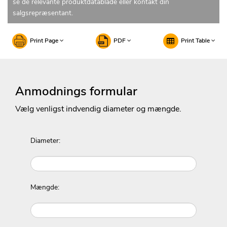
se de relevante produktdatablade eller kontakt din
salgsrepræsentant.
Print Page
PDF
Print Table
Anmodnings formular
Vælg venligst indvendig diameter og mængde.
Diameter:
Mængde: