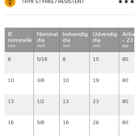
TRYK STYRKE / RESISTENT
Ø
Nominal
Indvendig
Udvendig
Arbejd
nominelle
dia
dia
dia
- 23 °
mm
inch
mm
mm
bar
8
5/16
8
15
80
10
3/8
10
19
80
13
1/2
13
23
80
16
5/8
16
26
80