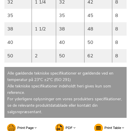
32
1 1/4
32
42
8
35
35
45
8
38
1 1/2
38
48
8
40
40
50
8
50
2
50
62
8
Alle gældende tekniske specifikationer er gældende ved en
temperatur på 23°C ±2°C (ISO 291)
Alle tekniske specifikationer indeholdt heri gives kun som
reference.
For yderligere oplysninger om vores produkters specifikationer,
se de relevante produktdatablade eller kontakt din
salgsrepræsentant.
Print Page
PDF
Print Table