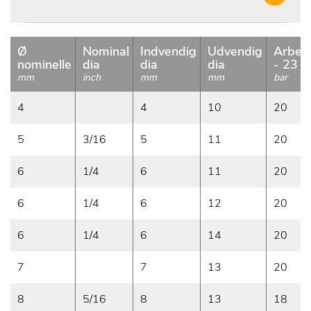
Ø
Nominal
Indvendig
Udvendig
Arbejd
nominelle
dia
dia
dia
- 23 °
mm
inch
mm
mm
bar
4
4
10
20
5
3/16
5
11
20
6
1/4
6
11
20
6
1/4
6
12
20
6
1/4
6
14
20
7
7
13
20
8
5/16
8
13
18