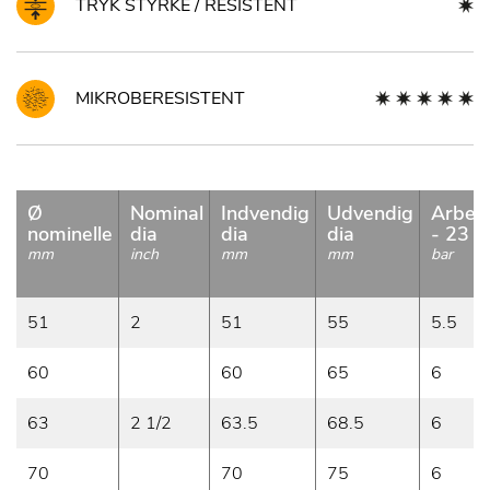
TRYK STYRKE / RESISTENT
MIKROBERESISTENT
Ø
Nominal
Indvendig
Udvendig
Arbejd
nominelle
dia
dia
dia
- 23 °
mm
inch
mm
mm
bar
51
2
51
55
5.5
60
60
65
6
63
2 1/2
63.5
68.5
6
70
70
75
6