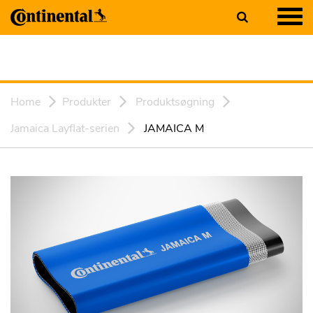
Home
Produkter
Produktsøgning
Jamaica Layflat-serien
JAMAICA M