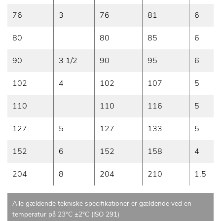
76
3
76
81
6
80
80
85
6
90
3 1/2
90
95
6
102
4
102
107
5
110
110
116
5
127
5
127
133
5
152
6
152
158
4
204
8
204
210
1.5
Alle gældende tekniske specifikationer er gældende ved en
temperatur på 23°C ±2°C (ISO 291)