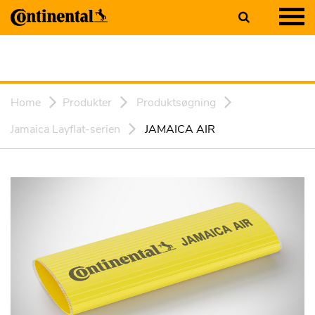
Home
Produkter
Produktsøgning
Jamaica Layflat-serien
JAMAICA AIR