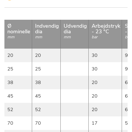
Ø
Indvendig
Udvendig
Arbejdstryk
Sp
nominelle
dia
dia
- 23 °C
- 
mm
mm
mm
bar
bar
20
20
30
90
25
25
30
90
38
38
20
62
45
45
20
62
52
52
20
60
70
70
17
50