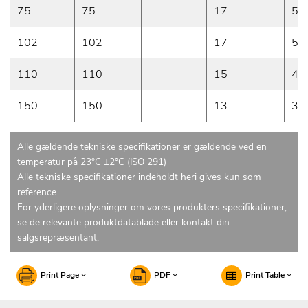
75
75
17
50
102
102
17
50
110
110
15
45
150
150
13
35
Alle gældende tekniske specifikationer er gældende ved en
temperatur på 23°C ±2°C (ISO 291)
Alle tekniske specifikationer indeholdt heri gives kun som
reference.
For yderligere oplysninger om vores produkters specifikationer,
se de relevante produktdatablade eller kontakt din
salgsrepræsentant.
Print Page
PDF
Print Table