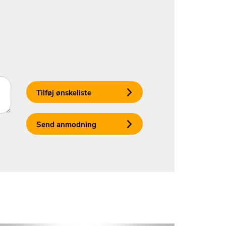
Tilføj ønskeliste
Send anmodning