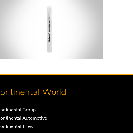
ontinental World
ontinental Group
ontinental Automotive
ontinental Tires