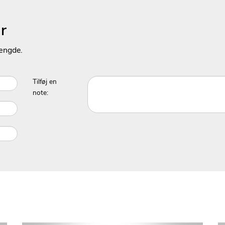
r
ængde.
Tilføj en
note: