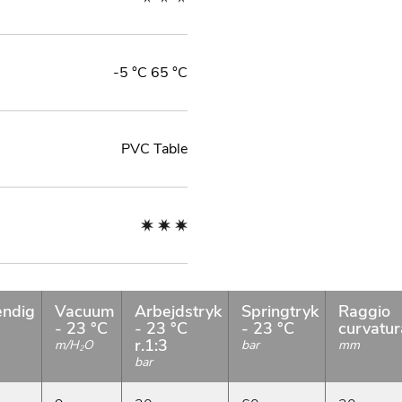
-5 °C 65 °C
PVC Table
ndig
Vacuum
Arbejdstryk
Springtryk
Raggio
- 23 °C
- 23 °C
- 23 °C
curvatur
r.1:3
m/H
O
bar
mm
2
bar