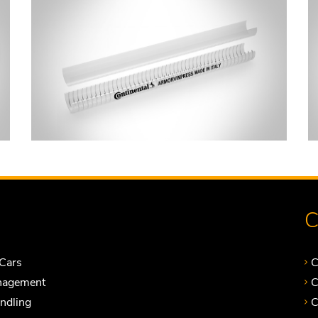
C
Cars
C
nagement
C
andling
C