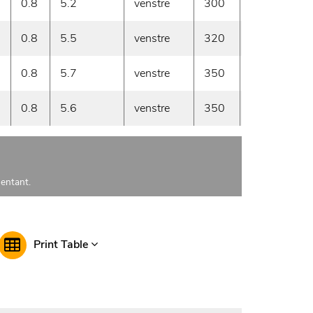
0.8
5.2
venstre
300
60
0.8
5.5
venstre
320
60
0.8
5.7
venstre
350
60
0.8
5.6
venstre
350
60
sentant.
Print Table