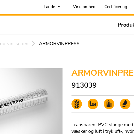
Lande
Virksomhed
Certificering
Produ
morvin-serien
ARMORVINPRESS
ARMORVINPRE
913039
Transparent PVC slange med en
væsker og luft i trykluft-, hyd