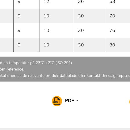
9
12
36
63
9
10
30
70
9
10
30
76
9
10
30
80
ed en temperatur på 23°C ±2°C (ISO 291)
som reference.
ikationer, se de relevante produktdatablade eller kontakt din salgsrepræ
PDF