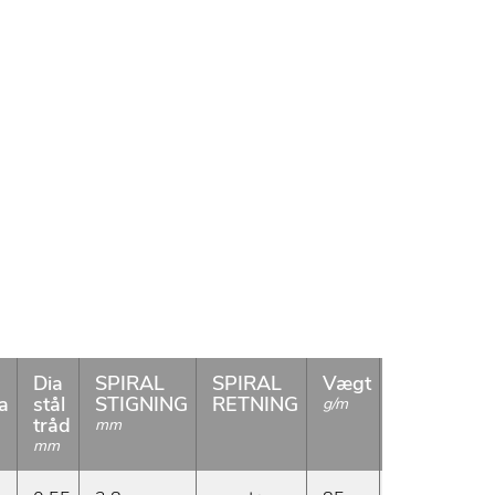
Dia
SPIRAL
SPIRAL
Vægt
RULLE
a
stål
STIGNING
RETNING
LÆNGDE
g/m
tråd
mm
m
mm