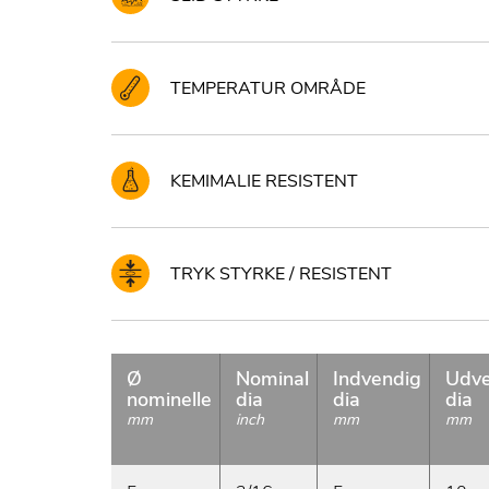
TEMPERATUR OMRÅDE
KEMIMALIE RESISTENT
TRYK STYRKE / RESISTENT
Ø
Nominal
Indvendig
Udve
nominelle
dia
dia
dia
mm
inch
mm
mm