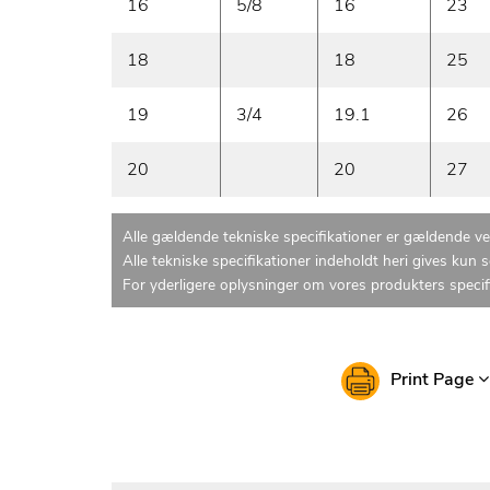
16
5/8
16
23
18
18
25
19
3/4
19.1
26
20
20
27
Alle gældende tekniske specifikationer er gældende v
Alle tekniske specifikationer indeholdt heri gives kun 
For yderligere oplysninger om vores produkters specif
Print Page