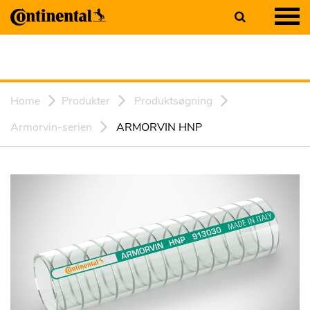
Home
Produkter
Produktsøgning
Armorvin-serien
ARMORVIN HNP