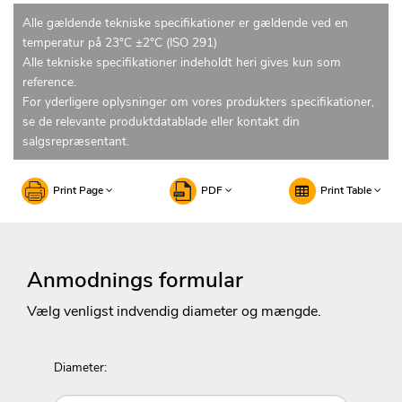
Alle gældende tekniske specifikationer er gældende ved en
temperatur på 23°C ±2°C (ISO 291)
Alle tekniske specifikationer indeholdt heri gives kun som
reference.
For yderligere oplysninger om vores produkters specifikationer,
se de relevante produktdatablade eller kontakt din
salgsrepræsentant.
Print Page
PDF
Print Table
Anmodnings formular
Vælg venligst indvendig diameter og mængde.
Diameter: