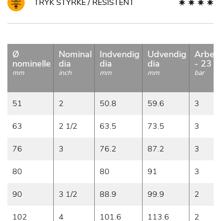
TRYK STYRKE / RESISTENT
Ø
Nominal
Indvendig
Udvendig
Arbejd
nominelle
dia
dia
dia
- 23 °
mm
inch
mm
mm
bar
51
2
50.8
59.6
3
63
2 1/2
63.5
73.5
3
76
3
76.2
87.2
3
80
80
91
3
90
3 1/2
88.9
99.9
2
102
4
101.6
113.6
2