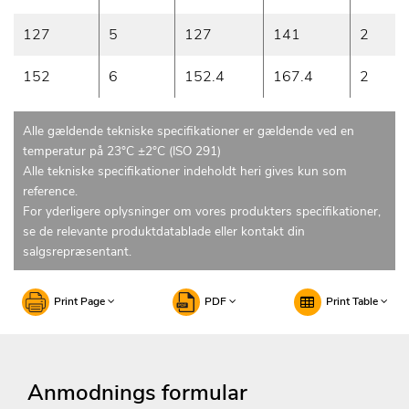
127
5
127
141
2
152
6
152.4
167.4
2
Alle gældende tekniske specifikationer er gældende ved en
temperatur på 23°C ±2°C (ISO 291)
Alle tekniske specifikationer indeholdt heri gives kun som
reference.
For yderligere oplysninger om vores produkters specifikationer,
se de relevante produktdatablade eller kontakt din
salgsrepræsentant.
Print Page
PDF
Print Table
Anmodnings formular