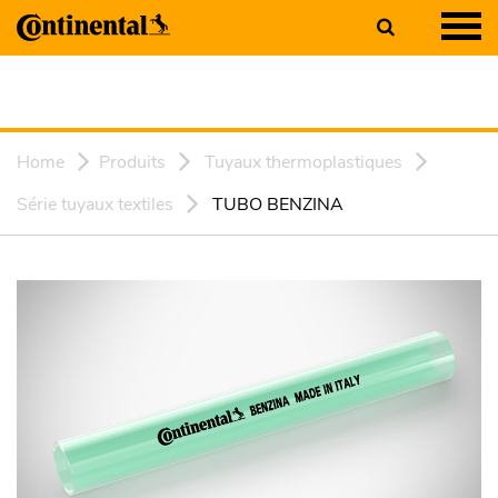
Home
Produits
Tuyaux thermoplastiques
Série tuyaux textiles
TUBO BENZINA