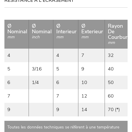
RÉSISTANCE A L'ECRASEMENT
Ø
Ø
Ø
Ø
Rayon
Nominal
Nominal
Interieur
Exterieur
De
Courbure
mm
inch
mm
mm
mm
4
4
7
32
5
3/16
5
9
40
6
1/4
6
10
50
7
7
12
60
9
9
14
70 (*)
Toutes les données techniques se réfèrent à une température