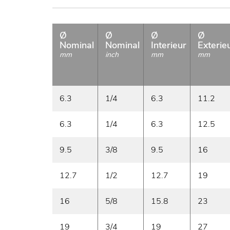
Ø
Ø
Ø
Ø
Nominal
Nominal
Interieur
Exterie
mm
inch
mm
mm
6.3
1/4
6.3
11.2
6.3
1/4
6.3
12.5
9.5
3/8
9.5
16
12.7
1/2
12.7
19
16
5/8
15.8
23
19
3/4
19
27