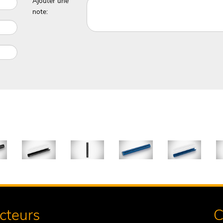
Ajouter une
note:
ecteurs
C