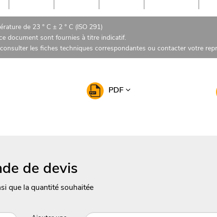
rature de 23 ° C ± 2 ° C (ISO 291)
e document sont fournies à titre indicatif.
z consulter les fiches techniques correspondantes ou contacter votre re
PDF
de de devis
nsi que la quantité souhaitée