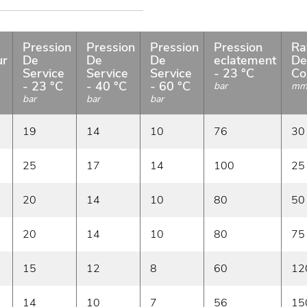
Pression
Pression
Pression
Pression
Ra
ur
De
De
De
eclatement
De
Service
Service
Service
- 23 °C
Co
- 23 °C
- 40 °C
- 60 °C
bar
m
bar
bar
bar
19
14
10
76
30
25
17
14
100
25
20
14
10
80
50
20
14
10
80
75
15
12
8
60
12
14
10
7
56
15