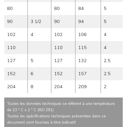
80
80
84
5
90
3 1/2
90
94
5
102
4
102
106
4
110
110
115
4
127
5
127
132
2.5
152
6
152
157
2.5
204
8
204
209
2
Toutes les données techniques se réfèrent à une température
de 23 ° C ± 2 ° C (ISO 291)
Toutes les spécifications techniques présentées dans ce
document sont fournies à titre indicatif.