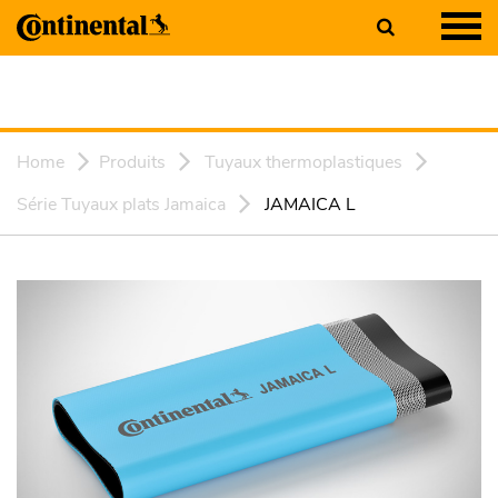
Home
Produits
Tuyaux thermoplastiques
Série Tuyaux plats Jamaica
JAMAICA L