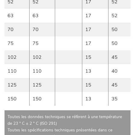
52
52
17
52
63
63
17
52
70
70
17
50
75
75
17
50
102
102
15
45
110
110
13
40
125
125
15
45
150
150
13
35
Toutes les données techniques se réfèrent à une température
de 23 ° C ± 2 ° C (ISO 291)
Toutes les spécifications techniques présentées dans ce