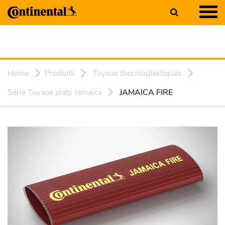
Home
Produits
Tuyaux thermoplastiques
Série Tuyaux plats Jamaica
JAMAICA FIRE