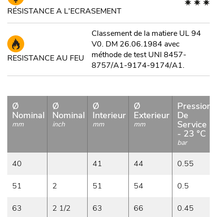
RÉSISTANCE A L'ECRASEMENT
Classement de la matiere UL 94
V0. DM 26.06.1984 avec
méthode de test UNI 8457-
RESISTANCE AU FEU
8757/A1-9174-9174/A1.
Ø
Ø
Ø
Ø
Pression
Nominal
Nominal
Interieur
Exterieur
De
Service
mm
inch
mm
mm
- 23 °C
bar
40
41
44
0.55
51
2
51
54
0.5
63
2 1/2
63
66
0.45