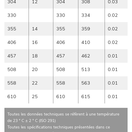
304
12
304
308
0.03
330
330
334
0.02
355
14
355
359
0.02
406
16
406
410
0.02
457
18
457
462
0.01
508
20
508
513
0.01
558
22
558
563
0.01
610
25
610
615
0.01
Toutes les données techniques se réfèrent à une température
de 23 ° C ± 2 ° C (ISO 291)
Toutes les spécifications techniques présentées dans ce