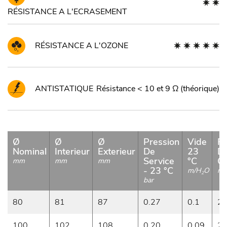
RÉSISTANCE A L'ECRASEMENT
RÉSISTANCE A L'OZONE
ANTISTATIQUE
Résistance < 10 et 9 Ω (théorique)
Ø
Ø
Ø
Pression
Vide
R
Nominal
Interieur
Exterieur
De
23
D
Service
°C
C
mm
mm
mm
- 23 °C
m/H
O
m
2
bar
80
81
87
0.27
0.1
2
100
102
108
0.20
0.09
2