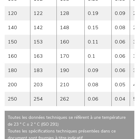
120
122
128
0.19
0.09
2
140
142
148
0.15
0.08
2
150
153
160
0.11
0.06
3
160
163
170
0.1
0.06
3
180
183
190
0.09
0.06
3
200
203
210
0.08
0.05
4
250
254
262
0.06
0.04
5
Toutes les données techniques se réfèrent à une température
de 23 ° C ± 2 ° C (ISO 291)
Toutes les spécifications techniques présentées dans ce
document sont fournies à titre indicatif.