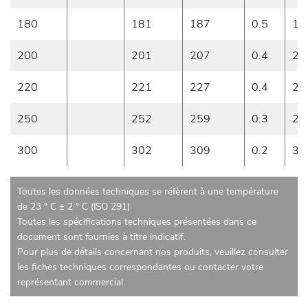
180
181
187
0.5
18
200
201
207
0.4
20
220
221
227
0.4
22
250
252
259
0.3
25
300
302
309
0.2
30
Toutes les données techniques se réfèrent à une température
de 23 ° C ± 2 ° C (ISO 291)
Toutes les spécifications techniques présentées dans ce
document sont fournies à titre indicatif.
Pour plus de détails concernant nos produits, veuillez consulter
les fiches techniques correspondantes ou contacter votre
représentant commercial.