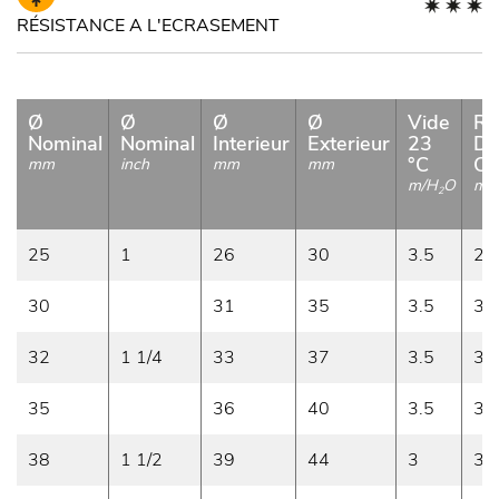
RÉSISTANCE A L'ECRASEMENT
Ø
Ø
Ø
Ø
Vide
Ra
Nominal
Nominal
Interieur
Exterieur
23
De
°C
Co
mm
inch
mm
mm
m/H
O
m
2
25
1
26
30
3.5
25
30
31
35
3.5
30
32
1 1/4
33
37
3.5
32
35
36
40
3.5
35
38
1 1/2
39
44
3
38