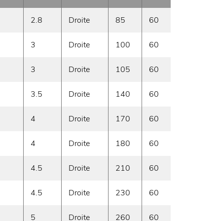
2.8
Droite
85
60
sur 
3
Droite
100
60
sur 
3
Droite
105
60
sur 
3.5
Droite
140
60
sur 
4
Droite
170
60
sur 
4
Droite
180
60
sur 
4.5
Droite
210
60
sur 
4.5
Droite
230
60
sur 
5
Droite
260
60
sur 