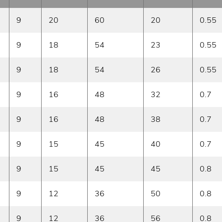
9
20
60
20
0.55
9
18
54
23
0.55
9
18
54
26
0.55
9
16
48
32
0.7
9
16
48
38
0.7
9
15
45
40
0.7
9
15
45
45
0.8
9
12
36
50
0.8
9
12
36
56
0.8