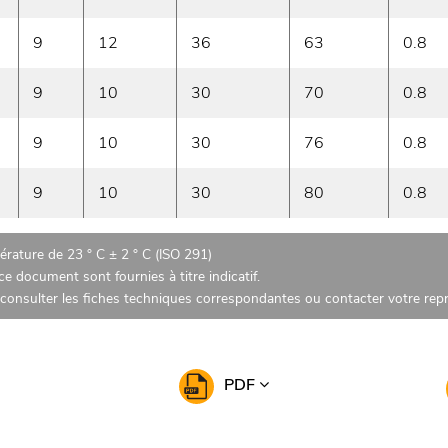
9
12
36
63
0.8
9
10
30
70
0.8
9
10
30
76
0.8
9
10
30
80
0.8
rature de 23 ° C ± 2 ° C (ISO 291)
e document sont fournies à titre indicatif.
z consulter les fiches techniques correspondantes ou contacter votre re
PDF