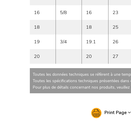
16
5/8
16
23
18
18
25
19
3/4
19.1
26
20
20
27
Toutes les données techniques se réfèrent à une tempé
Toutes les spécifications techniques présentées dans c
Pour plus de détails concernant nos produits, veuille
Print Page