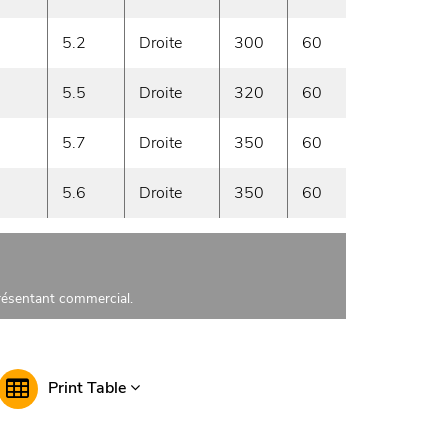
5.2
Droite
300
60
sur 
5.5
Droite
320
60
sur 
5.7
Droite
350
60
sur 
5.6
Droite
350
60
sur 
présentant commercial.
Print Table