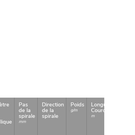
ètre
Pas
Direction
Poids
Longueur
Disp
de la
de la
Couronnes
g/m
spirale
spirale
m
lique
mm