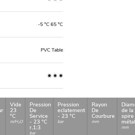
-5 °C 65 °C
PVC Table
Vide
Pression
Pression
Rayon
Diam
ur
23
De
eclatement
De
de la
°C
Service
- 23 °C
Courbure
spire
- 23 °C
métal
m/H
O
bar
mm
2
r.1:3
mm
bar