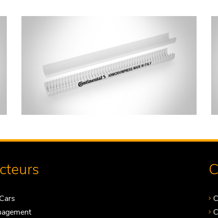
ecteurs
C
Cars
C
nagement
C