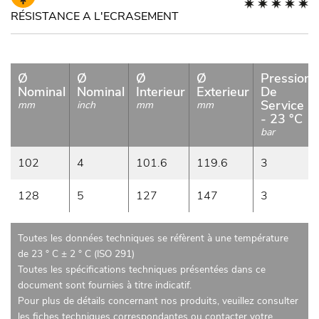
RÉSISTANCE A L'ECRASEMENT
Ø
Ø
Ø
Ø
Pression
Nominal
Nominal
Interieur
Exterieur
De
Service
mm
inch
mm
mm
- 23 °C
bar
102
4
101.6
119.6
3
128
5
127
147
3
Toutes les données techniques se réfèrent à une température
de 23 ° C ± 2 ° C (ISO 291)
Toutes les spécifications techniques présentées dans ce
document sont fournies à titre indicatif.
Pour plus de détails concernant nos produits, veuillez consulter
les fiches techniques correspondantes ou contacter votre