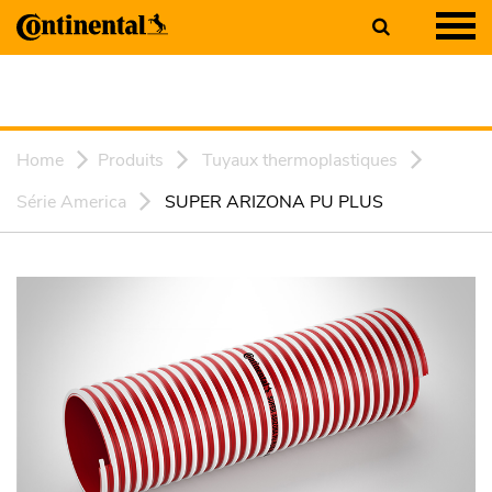
Home
Produits
Tuyaux thermoplastiques
Série America
SUPER ARIZONA PU PLUS